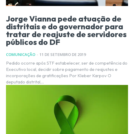
Jorge Vianna pede atuação de
distritais e do governador para
tratar de reajuste de servidores
públicos do DF
COMUNICAÇÃO
-
11 DE SETEMBRO DE 2019
Pedido ocorre após STF estabelecer, ser de competência do
Executivo local, decidir sobre pagamento de reajustes e
incorporações de gratificações Por Kleber Karpov O
deputado distrital,...