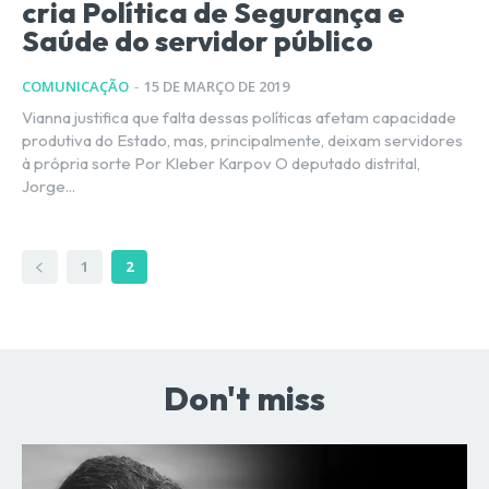
cria Política de Segurança e
Saúde do servidor público
COMUNICAÇÃO
-
15 DE MARÇO DE 2019
Vianna justifica que falta dessas políticas afetam capacidade
produtiva do Estado, mas, principalmente, deixam servidores
à própria sorte Por Kleber Karpov O deputado distrital,
Jorge...
1
2
Don't miss