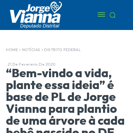
HOME
NOTÍCIAS
DISTRITO FEDERAL
21 De Fevereiro De 2020
“Bem-vindo a vida,
plante essa ideia” é
base de PL de Jorge
Vianna para plantio
de uma árvore à cada
bebê nascido no DF