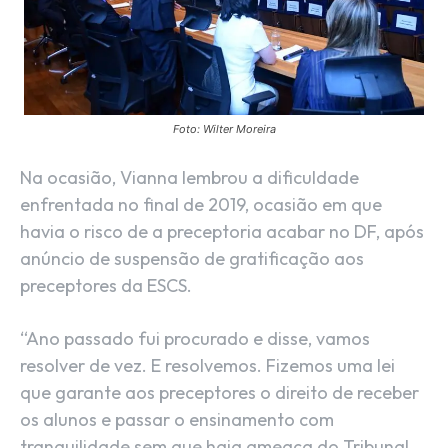
Foto: Wilter Moreira
Na ocasião, Vianna lembrou a dificuldade
enfrentada no final de 2019, ocasião em que
havia o risco de a preceptoria acabar no DF, após
anúncio de suspensão de gratificação aos
preceptores da ESCS.
“Ano passado fui procurado e disse, vamos
resolver de vez. E resolvemos. Fizemos uma lei
que garante aos preceptores o direito de receber
os alunos e passar o ensinamento com
tranquilidade sem que haja ameaça do Tribunal