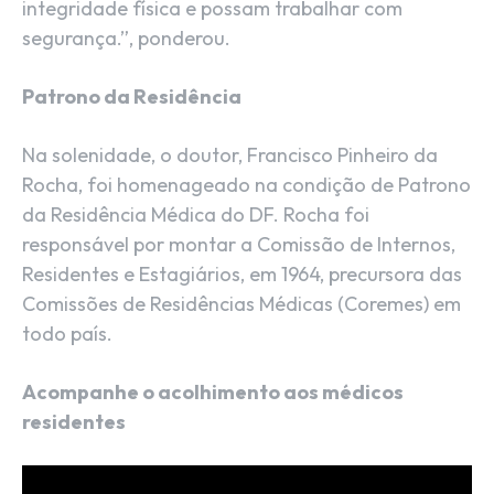
integridade física e possam trabalhar com
segurança.”, ponderou.
Patrono da Residência
Na solenidade, o doutor, Francisco Pinheiro da
Rocha, foi homenageado na condição de Patrono
da Residência Médica do DF. Rocha foi
responsável por montar a Comissão de Internos,
Residentes e Estagiários, em 1964, precursora das
Comissões de Residências Médicas (Coremes) em
todo país.
Acompanhe o acolhimento aos médicos
residentes