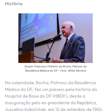
História
Doutor Francisco Pinheiro da Rocha, Patrono da
Residência Médica do DF – Foto: Wilter Moreira
Na solenidade, Rocha, Patrono da Residência
Médica do DF, fez um passeio pela história do
Hospital de Base do DF (HBDF), desde a
inauguração pelo ex-presidente da República,
Juscelino Kubistchek, em 12 de setembro de 1960,