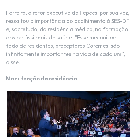
Ferreira, diretor executivo da Fepecs, por sua vez,
ressaltou a importância do acolhimento à SES-DF
e, sobretudo, da residência médica, na formação
dos profissionais de saúde. “Esse mecanismo
todo de residentes, preceptores Coremes, são
infinitamente importantes na vida de cada um”,
disse.
Manutenção da residência