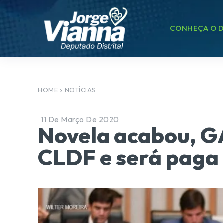
CONHEÇA O D
HOME
NOTÍCIAS
11 De Março De 2020
Novela acabou, G
CLDF e será paga 