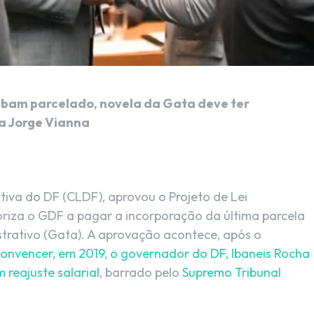
ebam parcelado, novela da Gata deve ter
a Jorge Vianna
tiva do DF (CLDF), aprovou o Projeto de Lei
oriza o GDF a pagar a incorporação da última parcela
strativo (Gata). A aprovação acontece, após o
onvencer, em 2019, o governador do DF, Ibaneis Rocha
 reajuste salarial
, barrado pelo
Supremo Tribunal