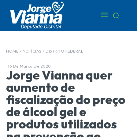
HOME
NOTÍCIAS
DISTRITO FEDERAL
16 De Março De 2020
Jorge Vianna quer
aumento de
fiscalização do preço
de álcool gel e
produtos utilizados
na prevenção ao