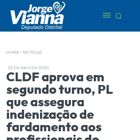
HOME
NOTÍCIAS
22 De Abril De 2020
CLDF aprova em
segundo turno, PL
que assegura
indenização de
fardamento aos
profissionais do