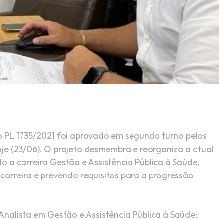
o PL 1735/2021 foi aprovado em segundo turno pelos
e (23/06). O projeto desmembra e reorganiza a atual
do a carreira Gestão e Assistência Pública à Saúde,
carreira e prevendo requisitos para a progressão
nalista em Gestão e Assistência Pública à Saúde;