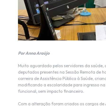
Por Anna Araújo
Muito aguardado pelos servidores da saúde, 
deputados presentes na Sessão Remota de hoj
carreira de Assistência Pública à Saúde, crian
modificando a escolaridade para ingresso na 
funcional, sem impacto financeiro.
Com a alteração foram criados os cargos de A