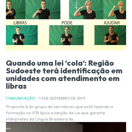
Quando uma lei ‘cola’: Região
Sudoeste terá identificação em
unidades com atendimento em
libras
COMUNICAÇÃO
-
14 DE DEZEMBRO DE 2019
Proposta é do grupo de servidores que está fazendo a
formação no IFB Após a sanção da Lei que garante
intérpretes da Língua Brasileira de...