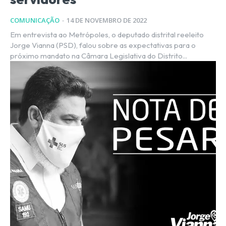
COMUNICAÇÃO
-
14 DE NOVEMBRO DE 2022
Em entrevista ao Metrópoles, o deputado distrital reeleito
Jorge Vianna (PSD), falou sobre as expectativas para o
próximo mandato na Câmara Legislativa do Distrito...