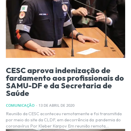
CESC aprova indenização de
fardamento aos profissionais do
SAMU-DF e da Secretaria de
Saúde
COMUNICAÇÃO
-
13 DE ABRIL DE 2020
Reunião da CESC aconteceu remotamente e foi transmitida
por meio do site da CLDF, em decorrência da pandemia do
coronavírus Por Kleber Karpov Em reunião remota,...