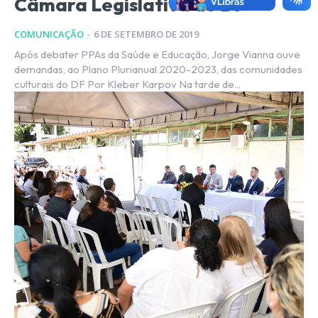
Câmara Legislativa do DF
COMUNICAÇÃO
-
6 DE SETEMBRO DE 2019
Após debater PPAs da Saúde e Educação, Jorge Vianna ouve
demandas, ao Plano Plurianual 2020-2023, das comunidades
culturais do DF Por Kleber Karpov Na tarde de...