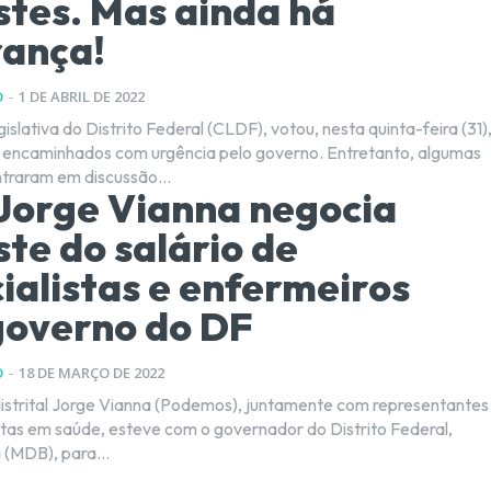
stes. Mas ainda há
rança!
O
-
1 DE ABRIL DE 2022
lativa do Distrito Federal (CLDF), votou, nesta quinta-feira (31)
caminhados com urgência pelo governo. Entretanto, algumas
traram em discussão...
Jorge Vianna negocia
ste do salário de
ialistas e enfermeiros
governo do DF
O
-
18 DE MARÇO DE 2022
strital Jorge Vianna (Podemos), juntamente com representantes
stas em saúde, esteve com o governador do Distrito Federal,
 (MDB), para...