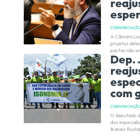
reaju
espe
COMUNICAÇÃ
A Câmara Legis
projetos delei en
pautas não en
Dep. 
reaju
espec
com 
COMUNICAÇÃ
O deputado di
dos especiali
Ibaneis Rocha