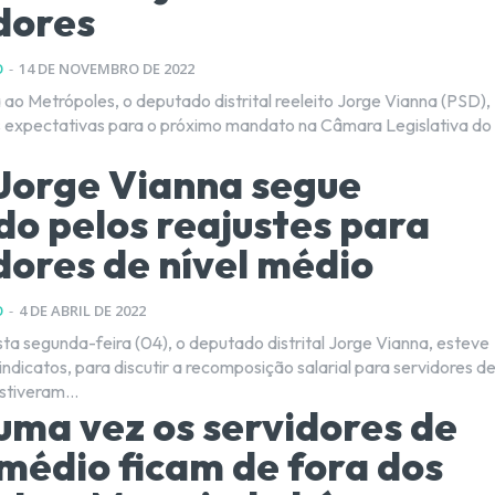
dores
O
-
14 DE NOVEMBRO DE 2022
 ao Metrópoles, o deputado distrital reeleito Jorge Vianna (PSD),
s expectativas para o próximo mandato na Câmara Legislativa do
Jorge Vianna segue
do pelos reajustes para
dores de nível médio
O
-
4 DE ABRIL DE 2022
a segunda-feira (04), o deputado distrital Jorge Vianna, esteve
ndicatos, para discutir a recomposição salarial para servidores d
el médio. Estiveram...
uma vez os servidores de
 médio ficam de fora dos