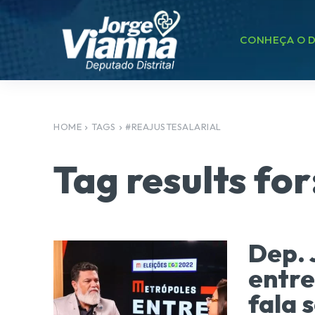
CONHEÇA O D
HOME
TAGS
#REAJUSTESALARIAL
Tag results for
Dep. 
entre
fala 