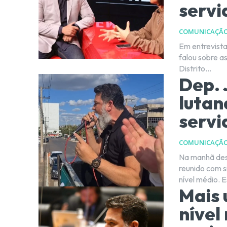
servi
COMUNICAÇÃ
Em entrevista
falou sobre a
Distrito...
Dep. 
lutan
servi
COMUNICAÇÃ
Na manhã dest
reunido com si
nív
Mais 
nível