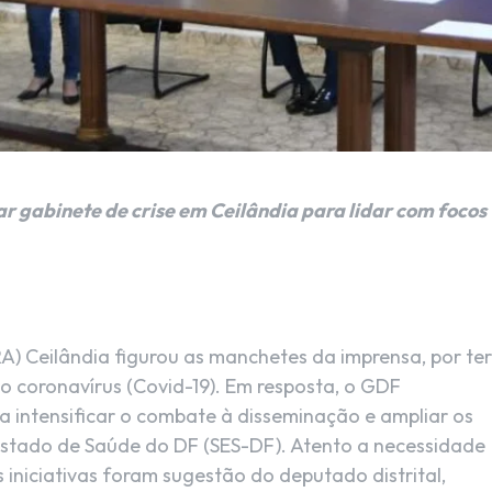
r gabinete de crise em Ceilândia para lidar com focos
A) Ceilândia figurou as manchetes da imprensa, por ter
o coronavírus (Covid-19). Em resposta, o GDF
ra intensificar o combate à disseminação e ampliar os
 Estado de Saúde do DF (SES-DF). Atento a necessidade
 iniciativas foram sugestão do deputado distrital,