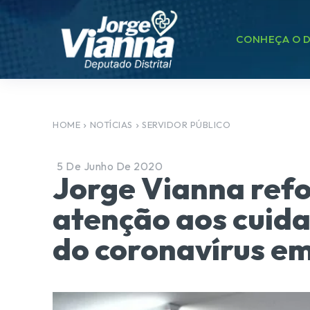
CONHEÇA O D
HOME
NOTÍCIAS
SERVIDOR PÚBLICO
5 De Junho De 2020
Jorge Vianna ref
atenção aos cuid
do coronavírus em