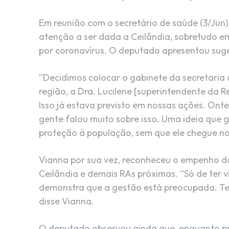
Em reunião com o secretário de saúde (3/Ju
atenção a ser dada a Ceilândia, sobretudo 
por coronavírus. O deputado apresentou sug
“Decidimos colocar o gabinete da secretaria 
região, a Dra. Lucilene [superintendente da R
Isso já estava previsto em nossas ações. On
gente falou muito sobre isso. Uma ideia que 
proteção à população, sem que ele chegue nos 
Vianna por sua vez, reconheceu o empenho d
Ceilândia e demais RAs próximas. “Só de ter v
demonstra que a gestão está preocupada. Te
disse Vianna.
O deputado observou ainda que, enquanto pr