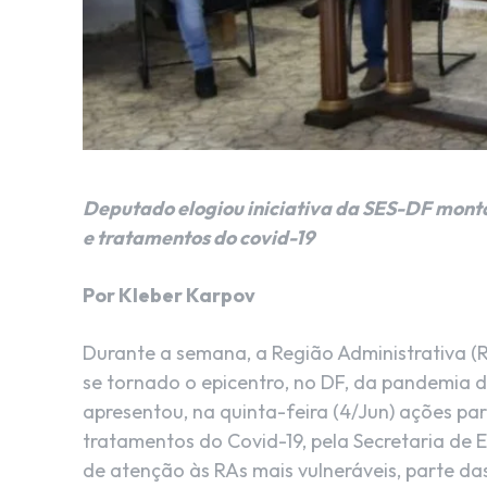
Deputado elogiou iniciativa da SES-DF monta
e tratamentos do covid-19
Por Kleber Karpov
Durante a semana, a Região Administrativa (R
se tornado o epicentro, no DF, da pandemia d
apresentou, na quinta-feira (4/Jun) ações pa
tratamentos do Covid-19, pela Secretaria de
de atenção às RAs mais vulneráveis, parte das