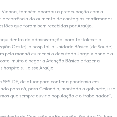
n), Vianna, também abordou a preocupação com a
em decorrência do aumento de contágios confirmados
estões que foram bem recebidas por Araújo.
aqui dentro da administração, para fortalecer a
egião Oeste], o hospital, a Unidade Básica [de Saúde].
tem pela manhã eu recebi o deputado Jorge Vianna e a
gostei muito é pegar a Atenção Básica e fazer a
hospitais.”, disse Araújo.
a SES-DF, de atuar para conter a pandemia em
indo para cá, para Ceilândia, montado o gabinete, isso
mos que sempre ouvir a população e o trabalhador”,
esidente da Comissão de Educação, Saúde e Cultura