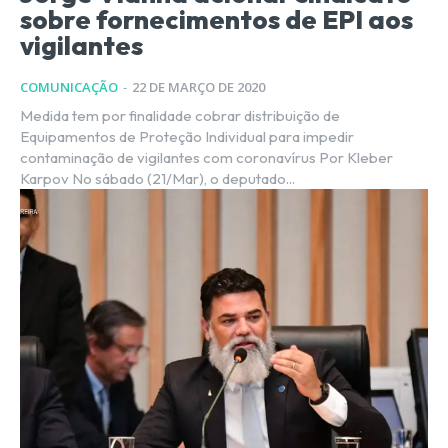
sobre fornecimentos de EPI aos
vigilantes
COMUNICAÇÃO
-
22 DE MARÇO DE 2020
Medida tem por finalidade cobrar distribuição de
Equipamentos de Proteção Individual para impedir
contaminação de vigilantes com coronavírus Por Kleber
Karpov No sábado (21/Mar), o deputado...