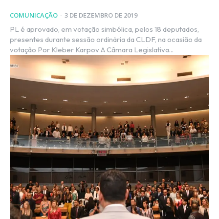
COMUNICAÇÃO
-
3 DE DEZEMBRO DE 2019
PL é aprovado, em votação simbólica, pelos 18 deputados,
presentes durante sessão ordinária da CLDF, na ocasião da
votação Por Kleber Karpov A Câmara Legislativa...