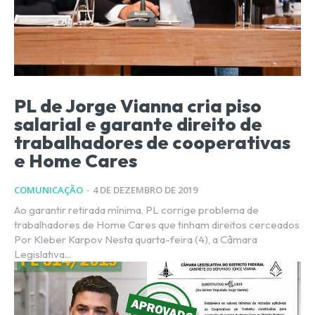
PL de Jorge Vianna cria piso
salarial e garante direito de
trabalhadores de cooperativas
e Home Cares
COMUNICAÇÃO
-
4 DE DEZEMBRO DE 2019
Ao garantir retirada mínima, PL corrige problema de
trabalhadores de Home Cares que tinham direitos cerceados
Por Kleber Karpov Nesta quarta-feira (4), a Câmara
Legislativa...