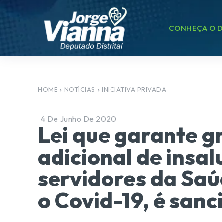
CONHEÇA O D
HOME
NOTÍCIAS
INICIATIVA PRIVADA
4 De Junho De 2020
Lei que garante 
adicional de insal
servidores da Sa
o Covid-19, é san